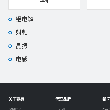
华科
铝电解
射频
晶振
电感
关于容奥
代理品牌
新
容奥简介
主动件
公司