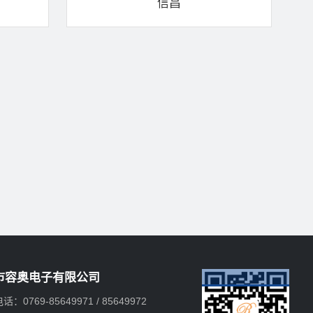
信昌
市容奥电子有限公司
话：0769-85649971 / 85649972