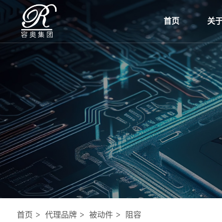
首页
关
首页
代理品牌
被动件
阻容